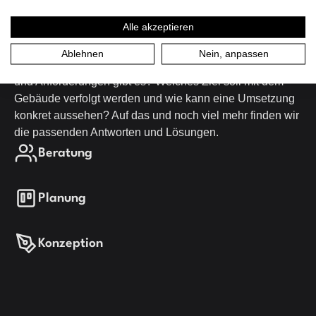
Gebäudeausrüstung.
Alle akzeptieren
Wir lieben es, ein Projekt vom Anfang bis zum Ende zu
begleiten. Welche Rahmenbedingungen müssen für das
Ablehnen
Nein, anpassen
Gebäude eingehalten werden? Welche Voraussetzungen
und Anforderungen gibt es? Welches Ziel soll mit dem
Gebäude verfolgt werden und wie kann eine Umsetzung
konkret aussehen? Auf das und noch viel mehr finden wir
die passenden Antworten und Lösungen.
Beratung
Planung
Konzeption