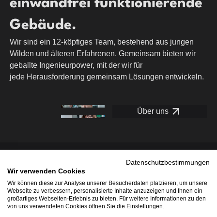
einwand­frei funktionierende
Gebäude.
Wir sind ein 12-köpfiges Team, bestehend aus jungen
Wilden und älteren Erfahrenen. Gemeinsam bieten wir
geballte Ingenieurpower, mit der wir für
jede Herausforderung gemeinsam Lösungen entwickeln.
Über uns
Datenschutzbestimmungen
Wir verwenden Cookies
Wir liefern das gesamte
Wir können diese zur Analyse unserer Besucherdaten platzieren, um unsere
Webseite zu verbessern, personalisierte Inhalte anzuzeigen und Ihnen ein
Paket der technischen
großartiges Webseiten-Erlebnis zu bieten. Für weitere Informationen zu den
von uns verwendeten Cookies öffnen Sie die Einstellungen.